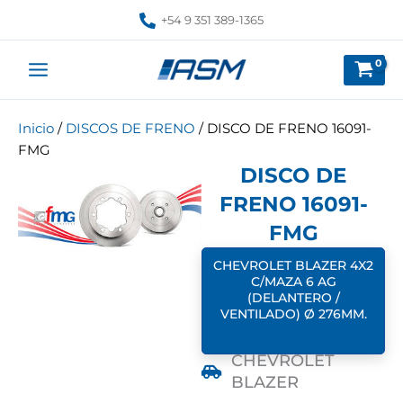
Ir
+54 9 351 389-1365
al
contenido
Inicio
/
DISCOS DE FRENO
/ DISCO DE FRENO 16091-
FMG
DISCO DE
FRENO 16091-
FMG
CHEVROLET BLAZER 4X2
C/MAZA 6 AG
(DELANTERO /
VENTILADO) Ø 276MM.
CHEVROLET
BLAZER