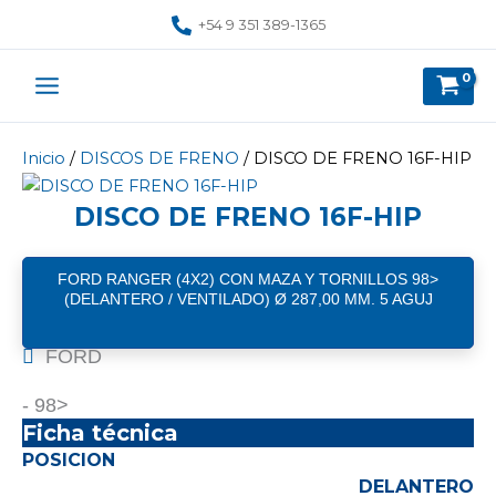
Ir
+54 9 351 389-1365
al
contenido
Inicio
/
DISCOS DE FRENO
/ DISCO DE FRENO 16F-HIP
DISCO DE FRENO 16F-HIP
FORD RANGER (4X2) CON MAZA Y TORNILLOS 98>
(DELANTERO / VENTILADO) Ø 287,00 MM. 5 AGUJ
FORD
- 98>
Ficha técnica
POSICION
DELANTERO