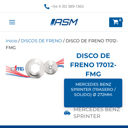
Ir
+54 9 351 389-1365
al
contenido
Inicio
/
DISCOS DE FRENO
/ DISCO DE FRENO 17012-
FMG
DISCO DE
FRENO 17012-
FMG
MERCEDES BENZ
SPRINTER (TRASERO /
SOLIDO) Ø 272MM.
MERCEDES BENZ
SPRINTER