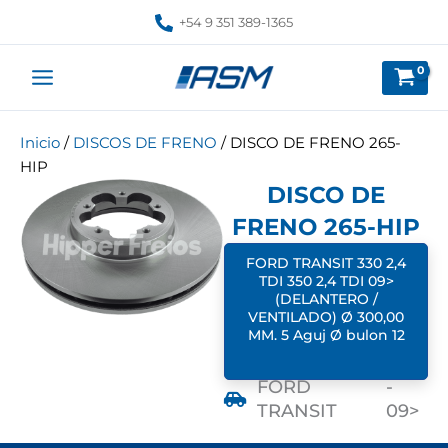
Ir
+54 9 351 389-1365
al
contenido
Inicio
/
DISCOS DE FRENO
/ DISCO DE FRENO 265-
HIP
DISCO DE
FRENO 265-HIP
FORD TRANSIT 330 2,4
TDI 350 2,4 TDI 09>
(DELANTERO /
VENTILADO) Ø 300,00
MM. 5 Aguj Ø bulon 12
FORD
-
TRANSIT
09>