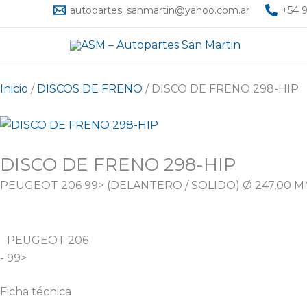
Ir
autopartes_sanmartin@yahoo.com.ar
+54 9
al
contenido
Inicio
/
DISCOS DE FRENO
/ DISCO DE FRENO 298-HIP
DISCO DE FRENO 298-HIP
PEUGEOT 206 99> (DELANTERO / SOLIDO) Ø 247,00 M
PEUGEOT 206
- 99>
Ficha técnica