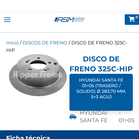
Ir
al
contenido
Inicio
/
DISCOS DE FRENO
/ DISCO DE FRENO 325C-
HIP
DISCO DE
FRENO 325C-HIP
HYUNDAI SANTA FE
01>05 (TRASERO /
SOLIDO) Ø 283,70 MM.
5+3 AGUJ
HYUNDAI
-
SANTA FE
01>05
Ficha técnica