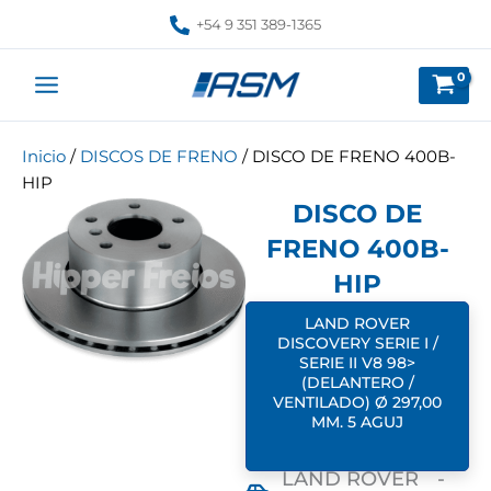
Ir
+54 9 351 389-1365
al
contenido
Inicio
/
DISCOS DE FRENO
/ DISCO DE FRENO 400B-
HIP
DISCO DE
FRENO 400B-
HIP
LAND ROVER
DISCOVERY SERIE I /
SERIE II V8 98>
(DELANTERO /
VENTILADO) Ø 297,00
MM. 5 AGUJ
LAND ROVER
-