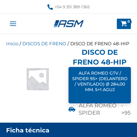
Ir
+54 9 351 389-1365
al
contenido
Inicio
/
DISCOS DE FRENO
/ DISCO DE FRENO 48-HIP
DISCO DE
FRENO 48-HIP
ALFA ROMEO GTV /
SPIDER 95> (DELANTERO
/ VENTILADO) Ø 284,00
MM. 5+1 AGUJ
ALFA ROMEO
-
SPIDER
>95
Ficha técnica