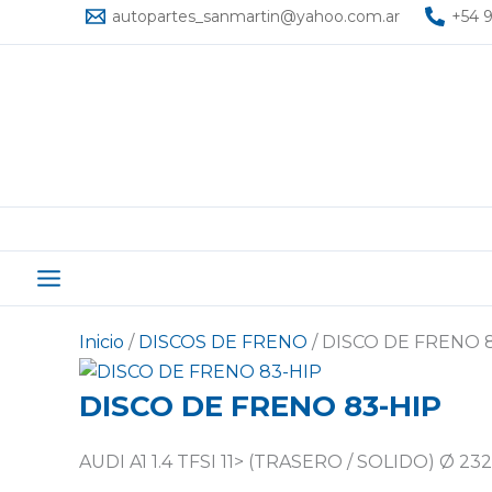
Ir
autopartes_sanmartin@yahoo.com.ar
+54 9
al
contenido
Inicio
/
DISCOS DE FRENO
/ DISCO DE FRENO 
DISCO DE FRENO 83-HIP
AUDI A1 1.4 TFSI 11> (TRASERO / SOLIDO) Ø 23