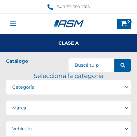
Ir
+54 9 351 389-1365
al
contenido
CLASE A
Catálogo
Seleccioná la categoría