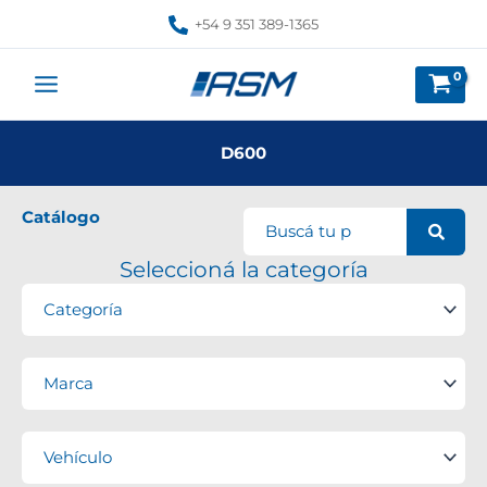
Ir
+54 9 351 389-1365
al
contenido
D600
Catálogo
Seleccioná la categoría