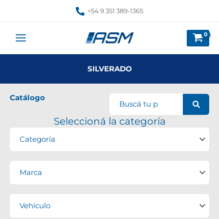
Ir
+54 9 351 389-1365
al
contenido
SILVERADO
Catálogo
Seleccioná la categoría